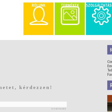
RÓLUNK
TERMÉKEK
SZOLGÁLTATÁS
K
Cí
Ema
Te
Fax
R
netet, kérdezzen!
kitöltendő