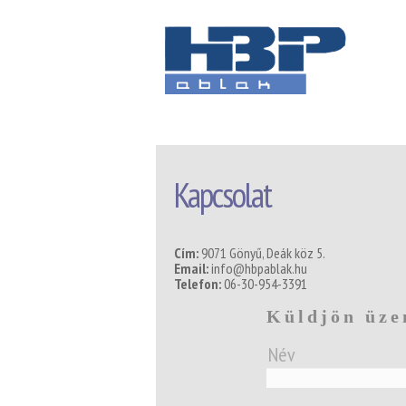
Kapcsolat
Cím:
9071 Gönyű, Deák köz 5.
Email:
info@hbpablak.hu
Telefon:
06-30-954-3391
Küldjön üze
Név