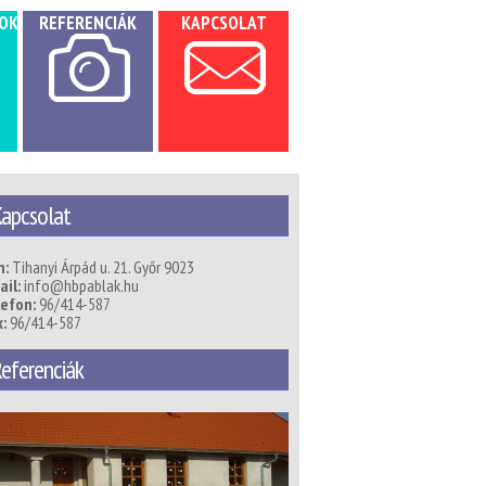
OK
REFERENCIÁK
KAPCSOLAT
apcsolat
m:
Tihanyi Árpád u. 21. Győr 9023
il:
info@hbpablak.hu
lefon:
96/414-587
:
96/414-587
eferenciák