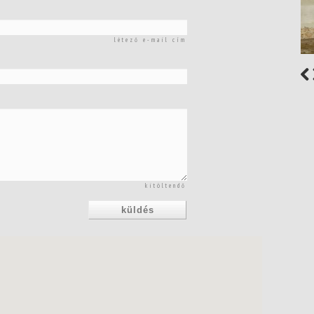
létező e-mail cím
kitöltendő