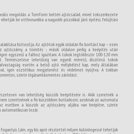
ideális megoldás a Tomform beltéri ajtócsalád, mivel tokszerkezete
vihetjük be otthonunkba a nagyobb piszokkal járó építési, felújítási
lakítása biztosítja. Az ajtótok egyik oldalán fix borítást kap – ezen
z ajtószárny, a tömítés -, másik oldalon pedig a beépítés után
t igen egyszerű a falhoz igazítani. A tokok legtöbbször 100-120 mm
lel. Természetese lehetőség van egyedi méretű, díszítésű tokok
alvastagság esetén a belső ajtó mélybélést kap, mely általában
al, igen esztétikus megjelenést és védelmet nyújtva. A tokban
ásmentes, szinte légáramlásmentes záródást.
mészetesen van lehetőség küszöb beépítésére is. Akik szeretnék a
e nem szeretnének a fix küszöbben botladozni, azoknak az automata
az esetben a küszöb az ajtószárny aljába van beépítve, szinte
n automatikusan lezár.
a fogantyú. Lám, egy kis apró részlettel milyen különlegessé tehetjük