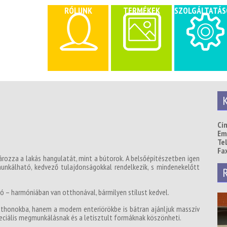
RÓLUNK
TERMÉKEK
SZOLGÁLTATÁS
K
Cí
Ema
Te
Fax
ozza a lakás hangulatát, mint a bútorok. A belsőépítészetben igen
unkálható, kedvező tulajdonságokkal rendelkezik, s mindenekelőtt
R
tó – harmóniában van otthonával, bármilyen stílust kedvel.
tthonokba, hanem a modern enteriörökbe is bátran ajánljuk masszív
eciális megmunkálásnak és a letisztult formáknak köszönheti.