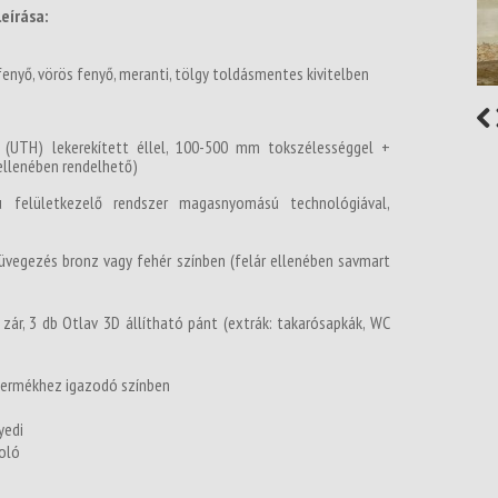
eírása:
enyő, vörös fenyő, meranti, tölgy toldásmentes kivitelben
(UTH) lekerekített éllel, 100-500 mm tokszélességgel +
 ellenében rendelhető)
ú felületkezelő rendszer magasnyomású technológiával,
 üvegezés bronz vagy fehér színben (felár ellenében savmart
zár, 3 db Otlav 3D állítható pánt (extrák: takarósapkák, WC
termékhez igazodó színben
yedi
toló