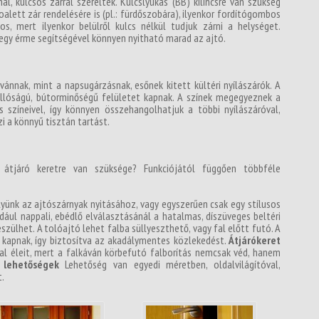
l, kulcsos zárral szereltek. Kulcslyukas (BB) kilincsre van szükség
alett zár rendelésére is (pl.: fürdőszobára), ilyenkor fordítógombos
os, mert ilyenkor belülről kulcs nélkül tudjuk zárni a helységet.
l egy érme segítségével könnyen nyitható marad az ajtó.
vánnak, mint a napsugárzásnak, esőnek kitett kültéri nyílászárók. A
sállóságú, bútorminőségű felületet kapnak. A színek megegyeznek a
s színeivel, így könnyen összehangolhatjuk a többi nyílászáróval,
zi a könnyű tisztán tartást.
n átjáró keretre van szüksége? Funkciójától függően többféle
elyünk az ajtószárnyak nyitásához, vagy egyszerűen csak egy stílusos
ául nappali, ebédlő elválasztásánál a hatalmas, díszüveges beltéri
szülhet. A tolóajtó lehet falba süllyeszthető, vagy fal előtt futó. A
 kapnak, így biztosítva az akadálymentes közlekedést.
Átjárókeret
al éleit, mert a falkáván körbefutó falborítás nemcsak véd, hanem
 lehetőségek
Lehetőség van egyedi méretben, oldalvilágítóval,
t.