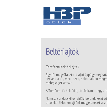
Beltéri ajtók
Tomform beltéri ajtók
Egy jól megválasztott ajtó éppúgy meghatár
kedvelt a fa, mert szép, sokoldalúan megm
melegséget áraszt.
A Tomform fa beltéri ajtó több, mint egy aj
Nemcsak a klasszikus, vidéki berendezésű o
ajtóinkat! Modern ajtónk megjelenését a sp