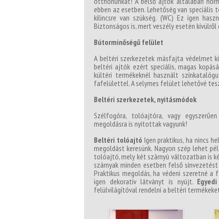
otthonunkat! A belső ajtók általában normá
ebben az esetben. Lehetőség van speciális to
kilincsre van szükség. (WC) Ez igen haszn
Biztonságos is, mert veszély esetén kívülrő
Bútorminőségű felület
A beltéri szerkezetek másfajta védelmet kí
beltéri ajtók ezért speciális, magas kopá
kültéri termékeknél használt színkatalógu
fafelülettel. A selymes felület lehetővé tes
Beltéri szerkezetek, nyitásmódok
Szélfogóra, tolóajtóra, vagy egyszerűe
megoldásra is nyitottak vagyunk!
Beltéri tolóajtó
Igen praktikus, ha nincs h
megoldást keresünk. Nagyon szép lehet péld
tolóajtó, mely két szárnyú változatban is ké
szárnyak minden esetben felső sínvezetést
Praktikus megoldás, ha védeni szeretné a f
igen dekoratív látványt is nyújt.
Egyedi
felülvilágítóval rendelni a beltéri termékeke