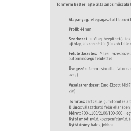
Tomform beltéri ajtó általános műszaki l
Alapanyag:
rétegragasztott borovi f
Profil:
44 mm
Szerkezet:
utólag beépíthető tok 
ajtólap, küszöb nélkül (küszöb felár
Felületkezelés:
Milesi vizesbázis
bútorminőségű felülettel
Üvegezés:
4 mm csincsilla, fatörzs
üveg)
Vasalatrendszer:
Euro-Elzett Midi7 
zár)
Tömítés:
zártcellás gumitömítés a 
Kilincs:
választható felár ellenében
Méret:
700-1100/2100/100-500 + eg
Nyitásmód:
nyíló, középenfelnyíló, 
Nyitásirány:
balos, jobbos