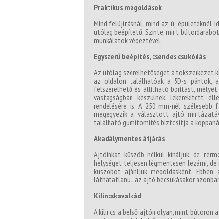
Praktikus megoldások
Mind felújításnál, mind az új épületeknél 
utólag beépítető. Szinte, mint bútordarabot 
munkálatok végeztével.
Egyszerű beépítés, csendes csukódás
Az utólag szerelhetőséget a tokszerkezet kia
az oldalon találhatóak a 3D-s pántok, a
felszerelhető és állítható borítást, melye
vastagságban készülnek, lekerekített él
rendelésére is. A 250 mm-nél szélesebb f
megegyezik a választott ajtó mintázatáv
található gumitömítés biztosítja a koppan
Akadálymentes átjárás
Ajtóinkat küszöb nélkül kínáljuk, de ter
helységet teljesen légmentesen lezárni, d
küszöböt ajánljuk megoldásként. Ebben 
láthatatlanul, az ajtó becsukásakor azonba
Kilincskavalkád
A kilincs a belső ajtón olyan, mint bútoron 