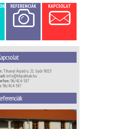
OK
REFERENCIÁK
KAPCSOLAT
apcsolat
m:
Tihanyi Árpád u. 21. Győr 9023
il:
info@hbpablak.hu
lefon:
96/414-587
:
96/414-587
eferenciák